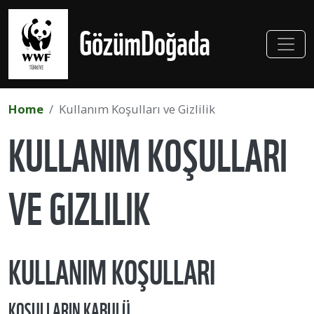
Skip to main content
GözümDoğada
Home
Kullanım Koşulları ve Gizlilik
KULLANIM KOŞULLARI
VE GIZLILIK
KULLANIM KOŞULLARI
KOŞULLARIN KABULÜ