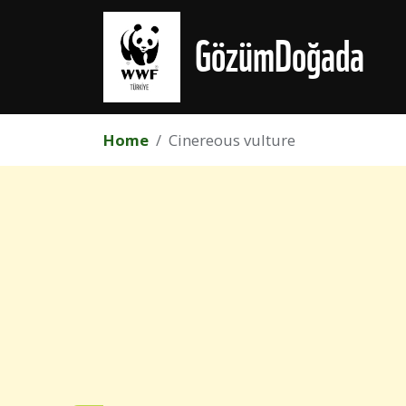
Skip to main content
GözümDoğada
Home
Cinereous vulture